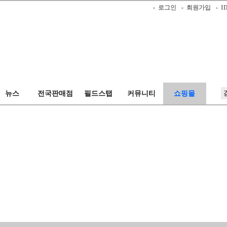
로그인
회원가입
I
공지사항
묻고답하기
자유게시판
필드스탭
갤러리
뉴스
전국판매점
필드스탭
커뮤니티
쇼핑몰
스
전국판매점
스탭 칼럼
스탭 칼럼